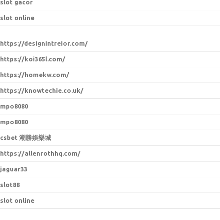
slot gacor
slot online
https://designintreior.com/
https://koi365l.com/
https://homekw.com/
https://knowtechie.co.uk/
mpo8080
mpo8080
csbet 潮勝娛樂城
https://allenrothhq.com/
jaguar33
slot88
slot online