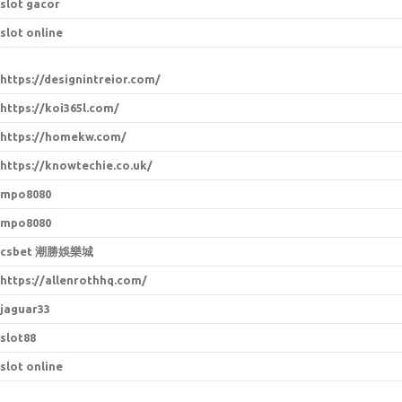
slot gacor
slot online
https://designintreior.com/
https://koi365l.com/
https://homekw.com/
https://knowtechie.co.uk/
mpo8080
mpo8080
csbet 潮勝娛樂城
https://allenrothhq.com/
jaguar33
slot88
slot online