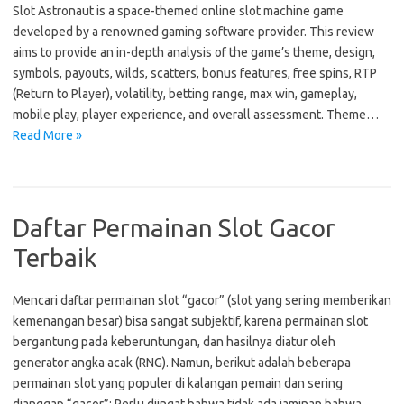
Slot Astronaut is a space-themed online slot machine game
developed by a renowned gaming software provider. This review
aims to provide an in-depth analysis of the game’s theme, design,
symbols, payouts, wilds, scatters, bonus features, free spins, RTP
(Return to Player), volatility, betting range, max win, gameplay,
mobile play, player experience, and overall assessment. Theme…
Read More »
Daftar Permainan Slot Gacor
Terbaik
Mencari daftar permainan slot “gacor” (slot yang sering memberikan
kemenangan besar) bisa sangat subjektif, karena permainan slot
bergantung pada keberuntungan, dan hasilnya diatur oleh
generator angka acak (RNG). Namun, berikut adalah beberapa
permainan slot yang populer di kalangan pemain dan sering