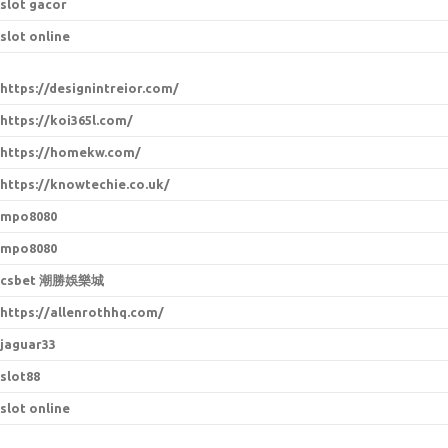
slot gacor
slot online
https://designintreior.com/
https://koi365l.com/
https://homekw.com/
https://knowtechie.co.uk/
mpo8080
mpo8080
csbet 潮勝娛樂城
https://allenrothhq.com/
jaguar33
slot88
slot online