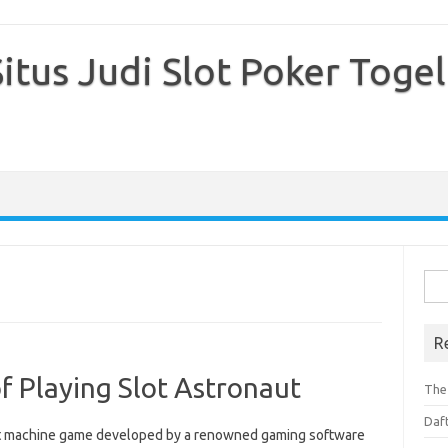
itus Judi Slot Poker Togel
Sea
for:
R
of Playing Slot Astronaut
The 
Daf
lot machine game developed by a renowned gaming software