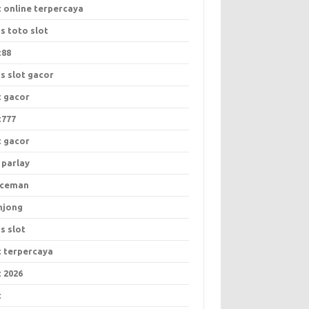
t online terpercaya
us toto slot
t88
us slot gacor
t gacor
t777
t gacor
 parlay
aceman
hjong
us slot
t terpercaya
t 2026
t