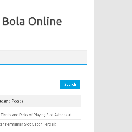
 Bola Online
rch
ecent Posts
Thrills and Risks of Playing Slot Astronaut
tar Permainan Slot Gacor Terbaik