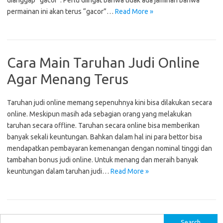
dianggap “gacor”: Perlu diingat bahwa tidak ada jaminan bahwa
permainan ini akan terus “gacor”…
Read More »
Cara Main Taruhan Judi Online
Agar Menang Terus
Taruhan judi online memang sepenuhnya kini bisa dilakukan secara
online. Meskipun masih ada sebagian orang yang melakukan
taruhan secara offline. Taruhan secara online bisa memberikan
banyak sekali keuntungan. Bahkan dalam hal ini para bettor bisa
mendapatkan pembayaran kemenangan dengan nominal tinggi dan
tambahan bonus judi online. Untuk menang dan meraih banyak
keuntungan dalam taruhan judi…
Read More »
Search