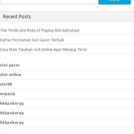
for:
Recent Posts
The Thrills and Risks of Playing Slot Astronaut
Daftar Permainan Slot Gacor Terbaik
Cara Main Taruhan Judi Online Agar Menang Terus
slot gacor
slot online
slot88
mejavip
hkbpokerqq
hkbpokerqq
hkbpokerqq