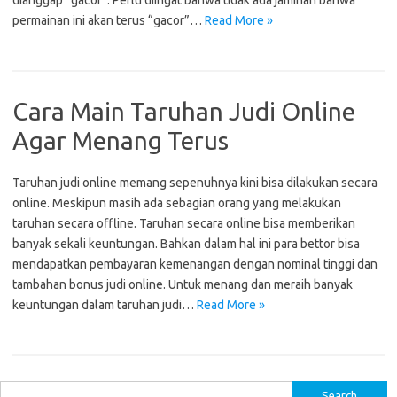
dianggap “gacor”: Perlu diingat bahwa tidak ada jaminan bahwa
permainan ini akan terus “gacor”…
Read More »
Cara Main Taruhan Judi Online
Agar Menang Terus
Taruhan judi online memang sepenuhnya kini bisa dilakukan secara
online. Meskipun masih ada sebagian orang yang melakukan
taruhan secara offline. Taruhan secara online bisa memberikan
banyak sekali keuntungan. Bahkan dalam hal ini para bettor bisa
mendapatkan pembayaran kemenangan dengan nominal tinggi dan
tambahan bonus judi online. Untuk menang dan meraih banyak
keuntungan dalam taruhan judi…
Read More »
Search