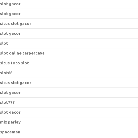
slot gacor
slot gacor
situs slot gacor
slot gacor
slot
slot online terpercaya
situs toto slot
slot88
situs slot gacor
slot gacor
slot777
slot gacor
mix parlay
spaceman