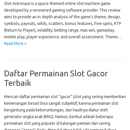
Slot Astronaut is a space-themed online slot machine game
developed by a renowned gaming software provider. This review
aims to provide an in-depth analysis of the game’s theme, design,
symbols, payouts, wilds, scatters, bonus features, free spins, RTP
(Return to Player), volatility, betting range, max win, gameplay,
mobile play, player experience, and overall assessment. Theme…
Read More »
Daftar Permainan Slot Gacor
Terbaik
Mencari daftar permainan slot “gacor” (slot yang sering memberikan
kemenangan besar) bisa sangat subjektif, karena permainan slot
bergantung pada keberuntungan, dan hasilnya diatur oleh
generator angka acak (RNG). Namun, berikut adalah beberapa
permainan slot yang populer di kalangan pemain dan sering