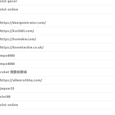
slot gacor
slot online
https://designintreior.com/
https://koi365l.com/
https://homekw.com/
https://knowtechie.co.uk/
mpo8080
mpo8080
csbet 潮勝娛樂城
https://allenrothhq.com/
jaguar33
slot88
slot online