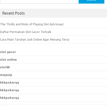
for:
Recent Posts
The Thrills and Risks of Playing Slot Astronaut
Daftar Permainan Slot Gacor Terbaik
Cara Main Taruhan Judi Online Agar Menang Terus
slot gacor
slot online
slot88
mejavip
hkbpokerqq
hkbpokerqq
hkbpokerqq