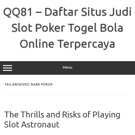
Skip
to
QQ81 – Daftar Situs Judi
content
Slot Poker Togel Bola
Online Terpercaya
Menu
TAG ARCHIVES:
BABE POKER
The Thrills and Risks of Playing
Slot Astronaut