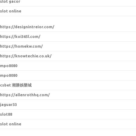
slot gacor
slot online
https://designintreior.com/
https://koi365l.com/
https://homekw.com/
https://knowtechie.co.uk/
mpo8080
mpo8080
csbet 潮勝娛樂城
https://allenrothhq.com/
jaguar33
slot88
slot online