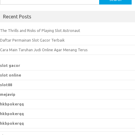
for:
Recent Posts
The Thrills and Risks of Playing Slot Astronaut
Daftar Permainan Slot Gacor Terbaik
Cara Main Taruhan Judi Online Agar Menang Terus
slot gacor
slot online
slot88
mejavip
hkbpokerqq
hkbpokerqq
hkbpokerqq