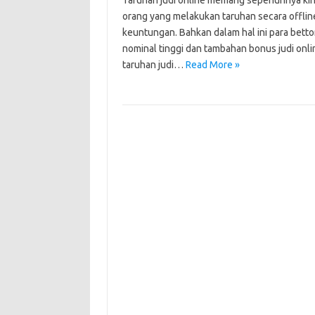
Taruhan judi online memang sepenuhnya kini
orang yang melakukan taruhan secara offlin
keuntungan. Bahkan dalam hal ini para be
nominal tinggi dan tambahan bonus judi on
taruhan judi…
Read More »