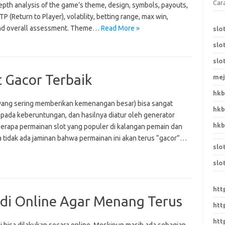
Car
depth analysis of the game’s theme, design, symbols, payouts,
TP (Return to Player), volatility, betting range, max win,
 and overall assessment. Theme…
Read More »
slo
slo
slo
 Gacor Terbaik
mej
hk
t yang sering memberikan kemenangan besar) bisa sangat
hk
 pada keberuntungan, dan hasilnya diatur oleh generator
hk
berapa permainan slot yang populer di kalangan pemain dan
a tidak ada jaminan bahwa permainan ini akan terus “gacor”…
slo
slo
htt
di Online Agar Menang Terus
htt
htt