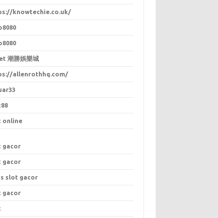
ps://knowtechie.co.uk/
o8080
o8080
bet 潮勝娛樂城
ps://allenrothhq.com/
uar33
t88
t online
t gacor
t gacor
us slot gacor
t gacor
t