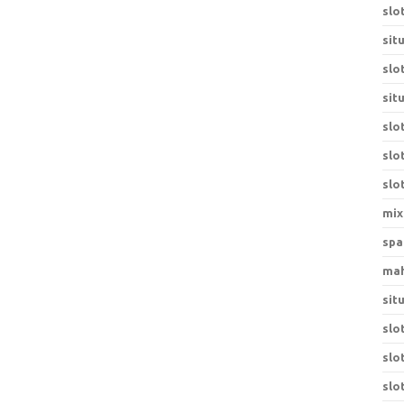
slo
sit
slo
sit
slo
slo
slo
mix
sp
ma
sit
slo
slo
slo