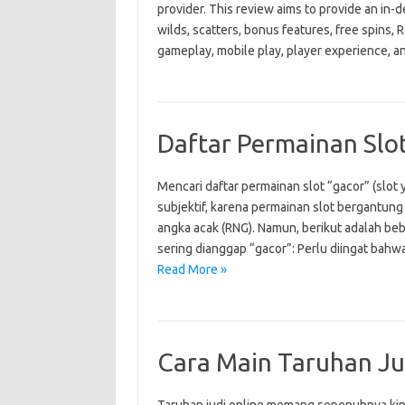
provider. This review aims to provide an in-
wilds, scatters, bonus features, free spins, R
gameplay, mobile play, player experience,
Daftar Permainan Slot
Mencari daftar permainan slot “gacor” (slo
subjektif, karena permainan slot bergantung
angka acak (RNG). Namun, berikut adalah be
sering dianggap “gacor”: Perlu diingat bahw
Read More »
Cara Main Taruhan Ju