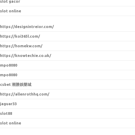
slot gacor
slot online
https://designintreior.com/
https://koi365l.com/
https://homekw.com/
https://knowtechie.co.uk/
mpo8080
mpo8080
csbet 潮勝娛樂城
https://allenrothhq.com/
jaguar33
slot88
slot online