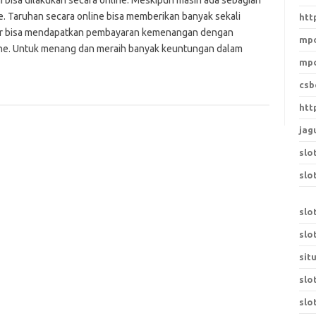
 bisa dilakukan secara online. Meskipun masih ada sebagian
e. Taruhan secara online bisa memberikan banyak sekali
htt
ttor bisa mendapatkan pembayaran kemenangan dengan
mp
line. Untuk menang dan meraih banyak keuntungan dalam
mp
cs
htt
jag
slo
slo
slo
slo
sit
slo
slo