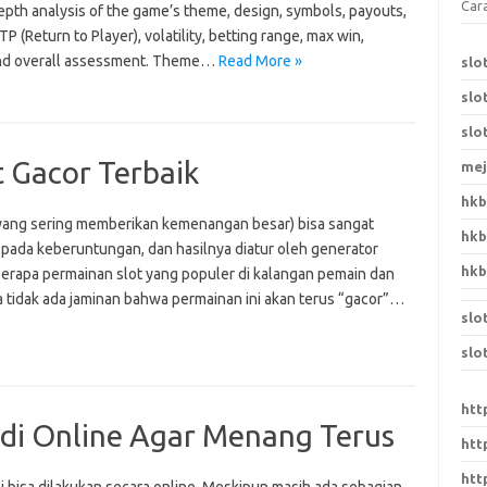
Car
depth analysis of the game’s theme, design, symbols, payouts,
TP (Return to Player), volatility, betting range, max win,
 and overall assessment. Theme…
Read More »
slo
slo
slo
 Gacor Terbaik
mej
hk
t yang sering memberikan kemenangan besar) bisa sangat
hk
 pada keberuntungan, dan hasilnya diatur oleh generator
hk
berapa permainan slot yang populer di kalangan pemain dan
a tidak ada jaminan bahwa permainan ini akan terus “gacor”…
slo
slo
htt
di Online Agar Menang Terus
htt
htt