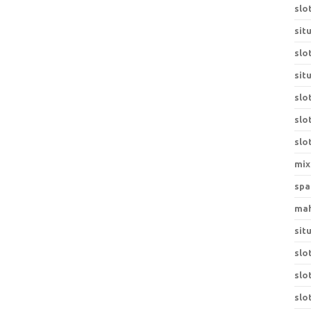
slo
sit
slo
sit
slo
slo
slo
mix
sp
ma
sit
slo
slo
slo