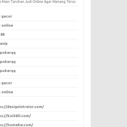
a Main Taruhan Judi Online Agar Menang Terus
t gacor
t online
t88
avip
bpokerqq
bpokerqq
bpokerqq
t gacor
t online
ps://designintreior.com/
ps://koi365l.com/
ps://homekw.com/