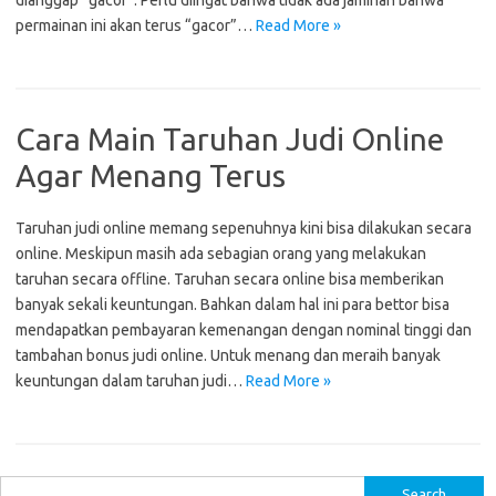
dianggap “gacor”: Perlu diingat bahwa tidak ada jaminan bahwa
permainan ini akan terus “gacor”…
Read More »
Cara Main Taruhan Judi Online
Agar Menang Terus
Taruhan judi online memang sepenuhnya kini bisa dilakukan secara
online. Meskipun masih ada sebagian orang yang melakukan
taruhan secara offline. Taruhan secara online bisa memberikan
banyak sekali keuntungan. Bahkan dalam hal ini para bettor bisa
mendapatkan pembayaran kemenangan dengan nominal tinggi dan
tambahan bonus judi online. Untuk menang dan meraih banyak
keuntungan dalam taruhan judi…
Read More »
Search