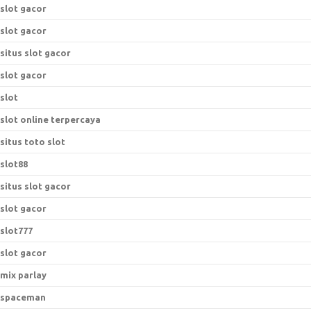
slot gacor
slot gacor
situs slot gacor
slot gacor
slot
slot online terpercaya
situs toto slot
slot88
situs slot gacor
slot gacor
slot777
slot gacor
mix parlay
spaceman