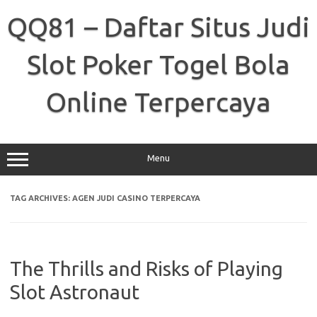
Skip
to
QQ81 – Daftar Situs Judi
content
Slot Poker Togel Bola
Online Terpercaya
Menu
TAG ARCHIVES:
AGEN JUDI CASINO TERPERCAYA
The Thrills and Risks of Playing
Slot Astronaut