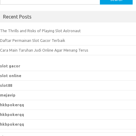
for:
Recent Posts
The Thrills and Risks of Playing Slot Astronaut
Daftar Permainan Slot Gacor Terbaik
Cara Main Taruhan Judi Online Agar Menang Terus
slot gacor
slot online
slot88
mejavip
hkbpokerqq
hkbpokerqq
hkbpokerqq