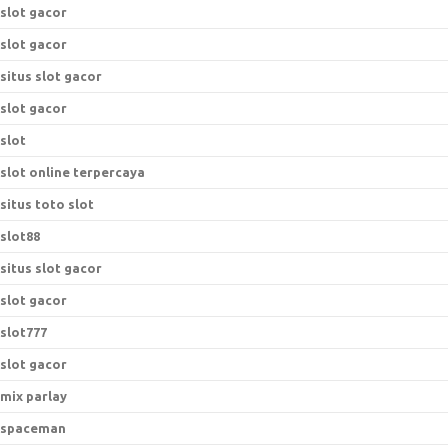
slot gacor
slot gacor
situs slot gacor
slot gacor
slot
slot online terpercaya
situs toto slot
slot88
situs slot gacor
slot gacor
slot777
slot gacor
mix parlay
spaceman