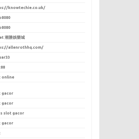
ps://knowtechie.co.uk/
o8080
o8080
bet 潮勝娛樂城
ps://allenrothhq.com/
uar33
t88
t online
t gacor
t gacor
us slot gacor
t gacor
t