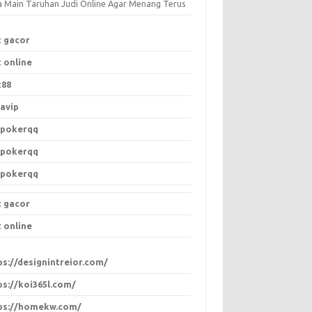
a Main Taruhan Judi Online Agar Menang Terus
t gacor
t online
t88
avip
bpokerqq
bpokerqq
bpokerqq
t gacor
t online
ps://designintreior.com/
ps://koi365l.com/
ps://homekw.com/