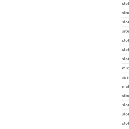
slo
sit
slo
sit
slo
slo
slo
mix
sp
ma
sit
slo
slo
slo