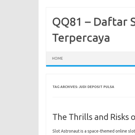
Skip
to
content
QQ81 – Daftar S
Terpercaya
HOME
TAG ARCHIVES:
JUDI DEPOSIT PULSA
The Thrills and Risks 
Slot Astronaut is a space-themed online s