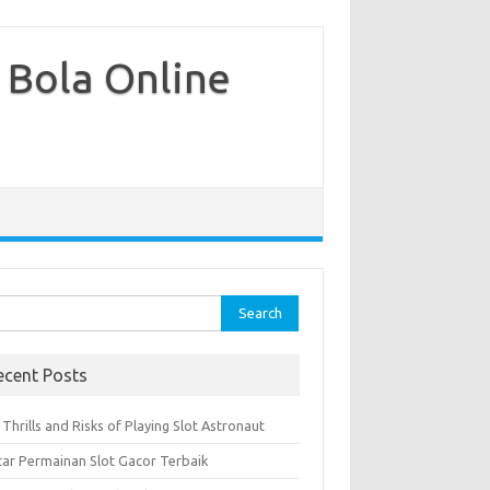
 Bola Online
rch
ecent Posts
Thrills and Risks of Playing Slot Astronaut
tar Permainan Slot Gacor Terbaik