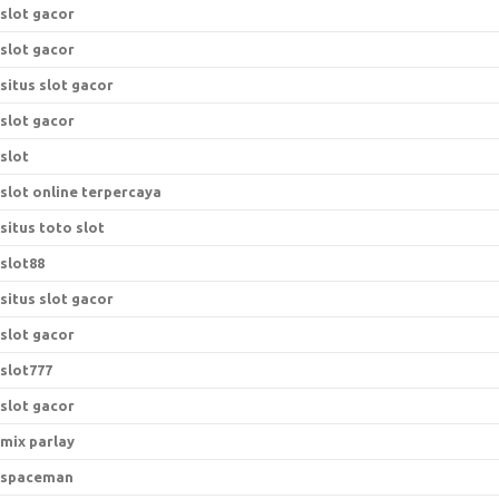
slot gacor
slot gacor
situs slot gacor
slot gacor
slot
slot online terpercaya
situs toto slot
slot88
situs slot gacor
slot gacor
slot777
slot gacor
mix parlay
spaceman