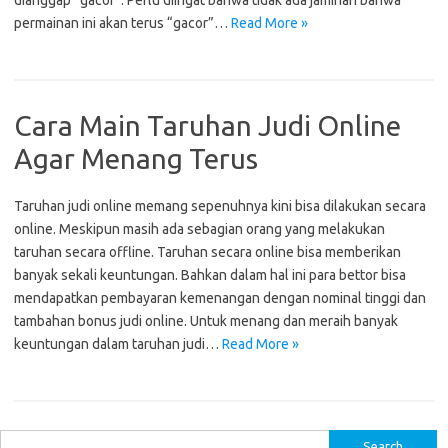
dianggap “gacor”: Perlu diingat bahwa tidak ada jaminan bahwa
permainan ini akan terus “gacor”…
Read More »
Cara Main Taruhan Judi Online
Agar Menang Terus
Taruhan judi online memang sepenuhnya kini bisa dilakukan secara
online. Meskipun masih ada sebagian orang yang melakukan
taruhan secara offline. Taruhan secara online bisa memberikan
banyak sekali keuntungan. Bahkan dalam hal ini para bettor bisa
mendapatkan pembayaran kemenangan dengan nominal tinggi dan
tambahan bonus judi online. Untuk menang dan meraih banyak
keuntungan dalam taruhan judi…
Read More »
Search