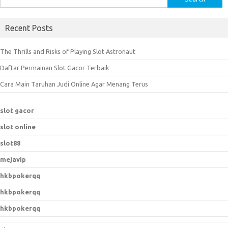
for:
Recent Posts
The Thrills and Risks of Playing Slot Astronaut
Daftar Permainan Slot Gacor Terbaik
Cara Main Taruhan Judi Online Agar Menang Terus
slot gacor
slot online
slot88
mejavip
hkbpokerqq
hkbpokerqq
hkbpokerqq