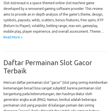
Slot Astronaut is a space-themed online slot machine game
developed by a renowned gaming software provider. This review
aims to provide an in-depth analysis of the game’s theme, design,
symbols, payouts, wilds, scatters, bonus features, free spins, RTP
(Return to Player), volatility, betting range, max win, gameplay,
mobile play, player experience, and overall assessment. Theme…
Read More »
Daftar Permainan Slot Gacor
Terbaik
Mencari daftar permainan slot “gacor” (slot yang sering memberikan
kemenangan besar) bisa sangat subjektif, karena permainan slot
bergantung pada keberuntungan, dan hasilnya diatur oleh
generator angka acak (RNG). Namun, berikut adalah beberapa
permainan slot yang populer di kalangan pemain dan sering