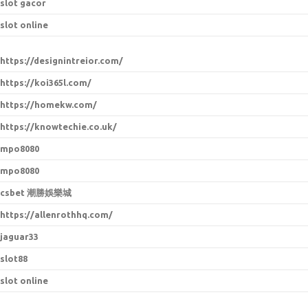
slot gacor
slot online
https://designintreior.com/
https://koi365l.com/
https://homekw.com/
https://knowtechie.co.uk/
mpo8080
mpo8080
csbet 潮勝娛樂城
https://allenrothhq.com/
jaguar33
slot88
slot online