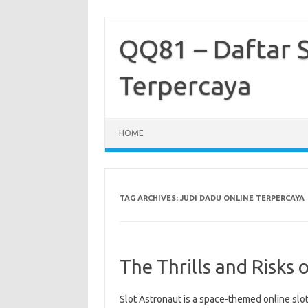
Skip
to
content
QQ81 – Daftar S
Terpercaya
HOME
TAG ARCHIVES:
JUDI DADU ONLINE TERPERCAYA
The Thrills and Risks 
Slot Astronaut is a space-themed online s