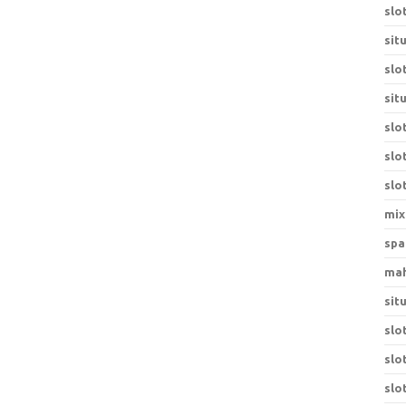
slo
sit
slo
sit
slo
slo
slo
mix
sp
ma
sit
slo
slo
slo