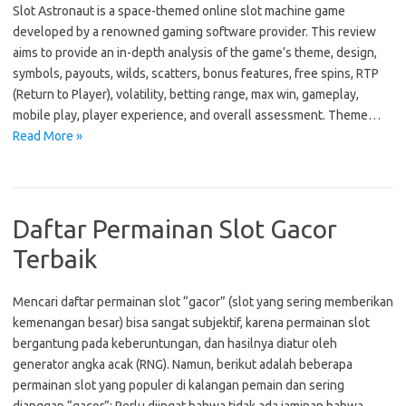
Slot Astronaut is a space-themed online slot machine game
developed by a renowned gaming software provider. This review
aims to provide an in-depth analysis of the game’s theme, design,
symbols, payouts, wilds, scatters, bonus features, free spins, RTP
(Return to Player), volatility, betting range, max win, gameplay,
mobile play, player experience, and overall assessment. Theme…
Read More »
Daftar Permainan Slot Gacor
Terbaik
Mencari daftar permainan slot “gacor” (slot yang sering memberikan
kemenangan besar) bisa sangat subjektif, karena permainan slot
bergantung pada keberuntungan, dan hasilnya diatur oleh
generator angka acak (RNG). Namun, berikut adalah beberapa
permainan slot yang populer di kalangan pemain dan sering