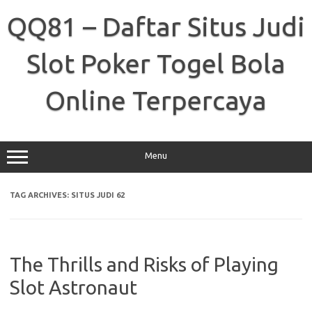
Skip
to
QQ81 – Daftar Situs Judi
content
Slot Poker Togel Bola
Online Terpercaya
Menu
TAG ARCHIVES:
SITUS JUDI 62
The Thrills and Risks of Playing
Slot Astronaut